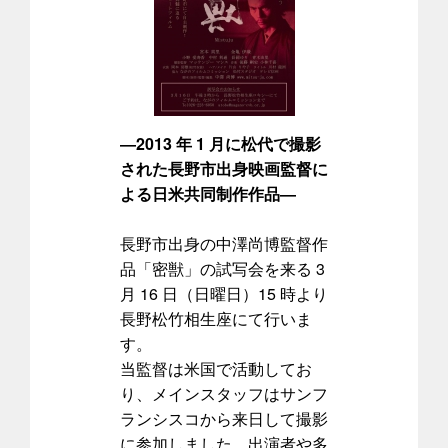
―2013 年 1 月に松代で撮影
された長野市出身映画監督に
よる日米共同制作作品―
長野市出身の中澤尚博監督作
品「密獣」の試写会を来る 3
月 16 日（日曜日）15 時より
長野松竹相生座にて行いま
す。
当監督は米国で活動してお
り、メインスタッフはサンフ
ランシスコから来日して撮影
に参加しました。出演者や多