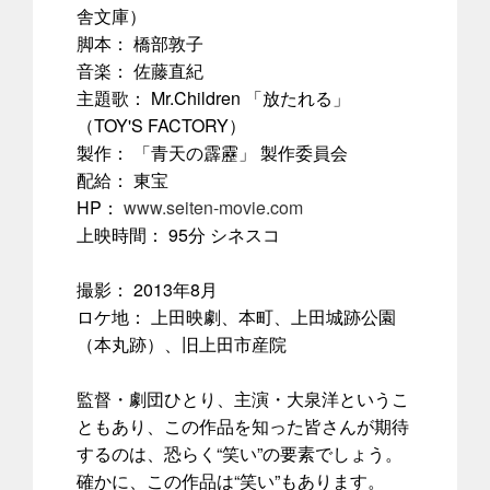
舎文庫）
脚本： 橋部敦子
音楽： 佐藤直紀
主題歌： Mr.Children 「放たれる」
（TOY'S FACTORY）
製作： 「青天の霹靂」 製作委員会
配給： 東宝
HP：
www.seiten-movie.com
上映時間： 95分 シネスコ
撮影： 2013年8月
ロケ地： 上田映劇、本町、上田城跡公園
（本丸跡）、旧上田市産院
監督・劇団ひとり、主演・大泉洋というこ
ともあり、この作品を知った皆さんが期待
するのは、恐らく“笑い”の要素でしょう。
確かに、この作品は“笑い”もあります。