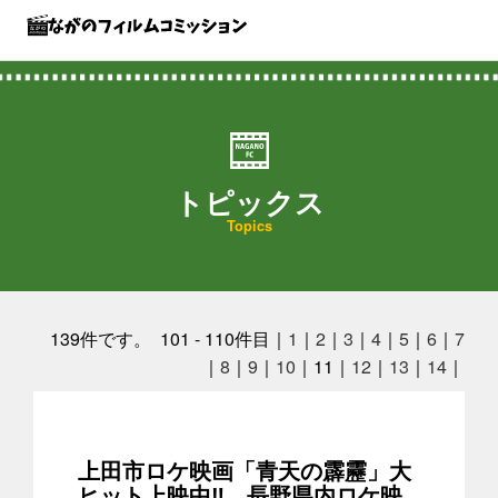
トピックス
Topics
139
件です。 101 - 110件目｜
1
｜
2
｜
3
｜
4
｜
5
｜
6
｜
7
｜
8
｜
9
｜
10
｜11｜
12
｜
13
｜
14
｜
上田市ロケ映画「青天の霹靂」大
ヒット上映中‼ 長野県内ロケ映