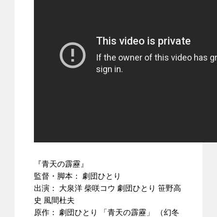
『青天の霹靂』
監督・脚本： 劇団ひとり
出演： 大泉洋 柴咲コウ 劇団ひとり 笹野高
史 風間杜夫
原作： 劇団ひとり 「青天の霹靂」 （幻冬