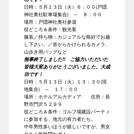
日時：５月１３日（火）６：００(戸隠
神社奥社駐車場集合) ～ ８：００
場所：戸隠神社奥社参道
役どころ＆条件：観光客
服装／持ち物：カジュアルな格好でお越
し下さい。／首からかけられるカメラ、
山歩き用バッグなど
無事終了しました!! ご協力いただいた
皆様大変ありがとうございました。大成
功です！
日時：５月１３日（火）１３：３０(現
地集合) ～ １７：００
場所：ホテルアルカディア 住所：長
野市門沢５２９９
役どころ＆条件：ゴルフ場建設パーティ
に参加する、地元の有力者たち。
中年男性多いほうが嬉しいですが、男女
ＯＫ！年齢問わず！