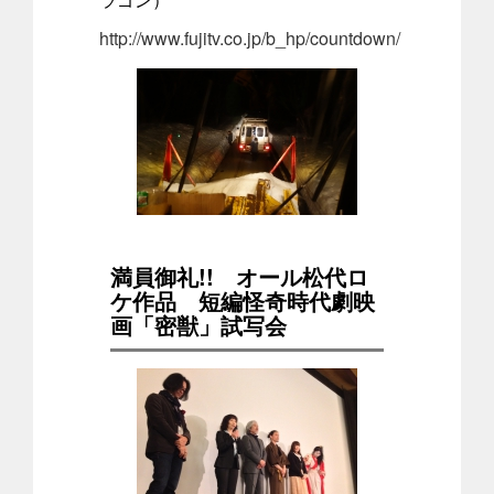
http://www.fujitv.co.jp/b_hp/countdown/
満員御礼!! オール松代ロ
ケ作品 短編怪奇時代劇映
画「密獣」試写会