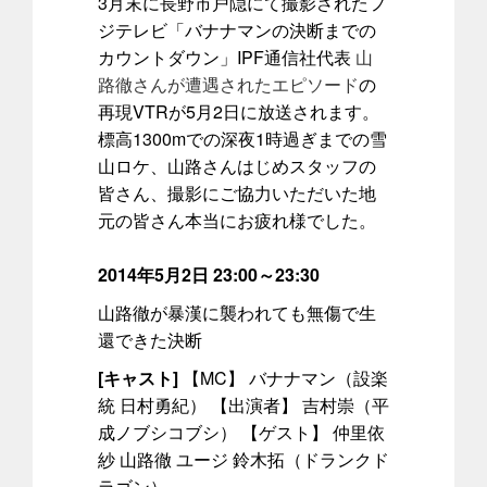
3月末に長野市戸隠にて撮影されたフ
ジテレビ「バナナマンの決断までの
カウントダウン」IPF通信社代表
山
路徹さんが遭遇されたエピソード
の
再現VTRが5月2日に放送されます。
標高1300mでの深夜1時過ぎまでの雪
山ロケ、山路さんはじめスタッフの
皆さん、撮影にご協力いただいた地
元の皆さん本当にお疲れ様でした。
2014年5月2日 23:00～23:30
山路徹が暴漢に襲われても無傷で生
還できた決断
[キャスト]
【MC】 バナナマン（設楽
統 日村勇紀） 【出演者】 吉村崇（平
成ノブシコブシ） 【ゲスト】 仲里依
紗 山路徹 ユージ 鈴木拓（ドランクド
ラゴン）