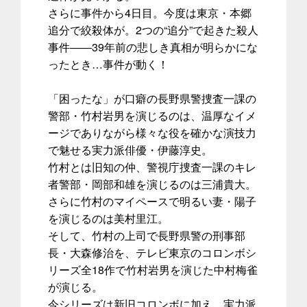
さらに事件から4日目。今度は東京・本郷
追分で絞殺体が。2つの“追分”で起きた殺人
事件――39年前の悲しき真相が明らかにな
ったとき…事件が動く！
「困ったな」が口癖の長野県警捜査一課の
警部・竹村岩男を演じるのは、温厚なイメ
ージでありながら様々な役を確かな演技力
で魅せる実力派俳優・伊藤淳史。
竹村とは旧知の仲、警視庁捜査一課のキレ
者警部・岡部和雄を演じるのは三浦貴大。
さらに竹村のマイペースで明るい妻・陽子
を演じるのは美村里江。
そして、竹村の上司で長野県警の刑事部
長・大森修治を、テレビ東京のコロンボシ
リーズ全18作で竹村岩男を演じた中村梅雀
が演じる。
今シリーズは新旧コロンボに加え、実力派