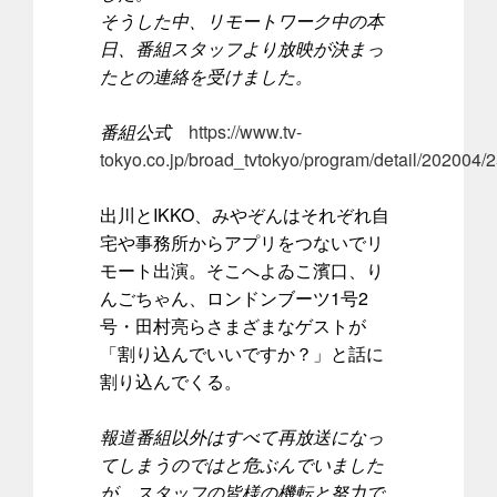
そうした中、リモートワーク中の本
日、番組スタッフより放映が決まっ
たとの連絡を受けました。
番組公式
https://www.tv-
tokyo.co.jp/broad_tvtokyo/program/detail/20200
出川とIKKO、みやぞんはそれぞれ自
宅や事務所からアプリをつないでリ
モート出演。そこへよゐこ濱口、り
んごちゃん、ロンドンブーツ1号2
号・田村亮らさまざまなゲストが
「割り込んでいいですか？」と話に
割り込んでくる。
報道番組以外はすべて再放送になっ
てしまうのではと危ぶんでいました
が、スタッフの皆様の機転と努力で