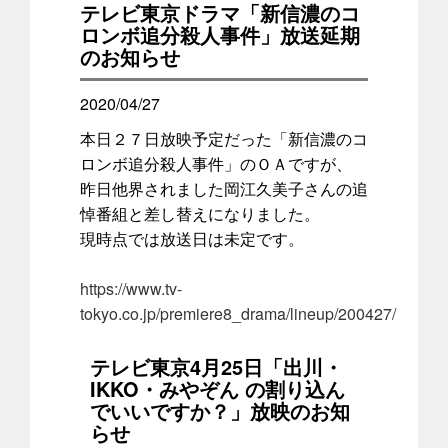
テレビ東京ドラマ「新信濃のコ
ロンボ追分殺人事件」放送延期
のお知らせ
2020/04/27
本日２７日放映予定だった「新信濃のコ
ロンボ追分殺人事件」のＯＡですが、
昨日他界されました岡江久美子さんの追
悼番組と差し替えになりました。
現時点では放送日は未定です。
https://www.tv-
tokyo.co.jp/premiere8_drama/lineup/200427/
テレビ東京4月25日「出川・
IKKO・みやぞん の割り込ん
でいいですか？」放映のお知
らせ