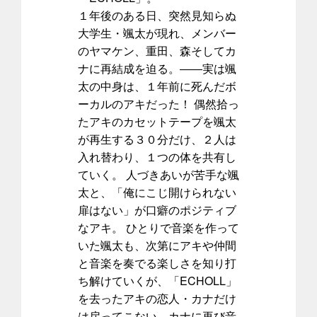
１年後のある日、突然見知らぬ
大学生・颯太が現れ、メンバー
のヤマケン、重田、森そしてカ
ナに再結成を迫る。――実は颯
太の中身は、１年前に死んだボ
ーカルのアキだった！ 偶然拾っ
たアキのカセットテープを颯太
が再生する３０分だけ、２人は
入れ替わり、１つの体を共有し
ていく。 人づきあいが苦手な颯
太と、「俺にこじ開けられない
扉はない」が口癖のポジティブ
なアキ。 ひとりで音楽を作って
いた颯太も、次第にアキや仲間
と音楽を奏でる楽しさを知り打
ち解けていくが、「ECHOLL」
を去ったアキの恋人・カナだけ
は戻ってこない。カナに再び音