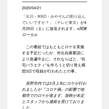
2020/04/21
「出川・IKKO・みやぞんの割り込ん
でいいですか？」（テレビ東京）
が4
月25日（土）に放送されます。
※関東
ローカル
この番組ではもともとロケを実施
する予定だったが、外出自粛要請に
より急遽中止に。それならばと、“在
宅バラエティ”を作ろうと切り替え構
想3日で収録が行われたとの事。
長野市内では3月上旬にロケが行わ
れましたが『コロナ禍』の影響で他
都市でのロケが進まず、放映が未定
とスタッフから連絡を受けておりま
した。