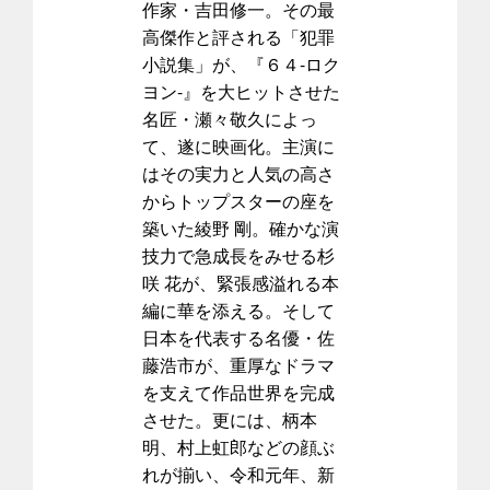
作家・吉田修一。その最
高傑作と評される「犯罪
小説集」が、『６４-ロク
ヨン-』を大ヒットさせた
名匠・瀬々敬久によっ
て、遂に映画化。主演に
はその実力と人気の高さ
からトップスターの座を
築いた綾野 剛。確かな演
技力で急成長をみせる杉
咲 花が、緊張感溢れる本
編に華を添える。そして
日本を代表する名優・佐
藤浩市が、重厚なドラマ
を支えて作品世界を完成
させた。更には、柄本
明、村上虹郎などの顔ぶ
れが揃い、令和元年、新