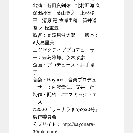
出演：新田真剣佑 北村匠海 久
保田紗友 葉山奨之 上杉柊
平 清原 翔 牧瀬里穂 筒井道
隆 ／ 松重豊
監督：＃萩原健太郎 脚本：
#大島里美
エグゼクティブプロデューサ
ー：豊島雅郎、茨木政彦
企画・プロデュース：井手陽
子
音楽：Rayons 音楽プロデュ
ーサー：内澤崇仁、安井 輝
制作・配給：#アスミック・エ
ース
©2020『サヨナラまでの30分』
製作委員会
公式サイト：
http://sayonara-
30min.com/