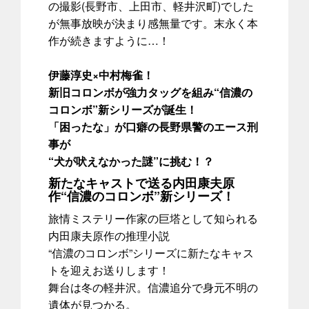
の撮影(長野市、上田市、軽井沢町)でした
が無事放映が決まり感無量です。末永く本
作が続きますように…！
伊藤淳史×中村梅雀！
新旧コロンボが強力タッグを組み“信濃の
コロンボ”新シリーズが誕生！
「困ったな」が口癖の長野県警のエース刑
事が
“犬が吠えなかった謎”に挑む！？
新たなキャストで送る内田康夫原
作“信濃のコロンボ”新シリーズ！
旅情ミステリー作家の巨塔として知られる
内田康夫原作の推理小説
“信濃のコロンボ”シリーズに新たなキャス
トを迎えお送りします！
舞台は冬の軽井沢。信濃追分で身元不明の
遺体が見つかる。