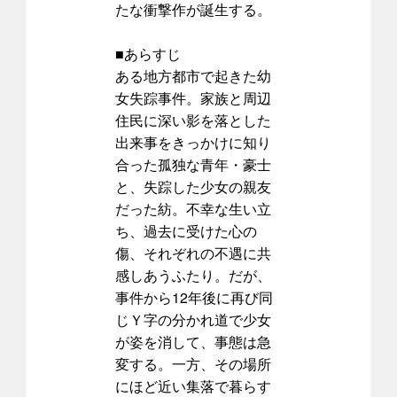
たな衝撃作が誕生する。
■あらすじ
ある地方都市で起きた幼
女失踪事件。家族と周辺
住民に深い影を落とした
出来事をきっかけに知り
合った孤独な青年・豪士
と、失踪した少女の親友
だった紡。不幸な生い立
ち、過去に受けた心の
傷、それぞれの不遇に共
感しあうふたり。だが、
事件から12年後に再び同
じＹ字の分かれ道で少女
が姿を消して、事態は急
変する。一方、その場所
にほど近い集落で暮らす