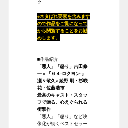
ク
※ネタばれ要素を含みます
ので作品をご覧になって
から閲覧することをお勧
めします。
■作品紹介
「悪人」「怒り」吉田修
一 × 『６４-ロクヨン-』
瀬々敬久× 綾野 剛・杉咲
花・佐藤浩市
最高のキャスト・スタッ
フで贈る、心えぐられる
衝撃作
「悪人」「怒り」など映
像化が続くベストセラー