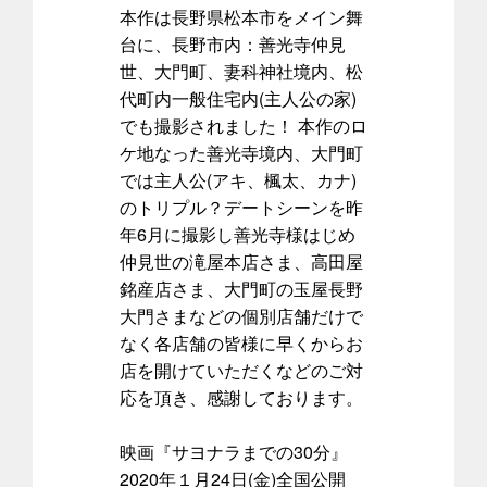
本作は長野県松本市をメイン舞
台に、長野市内：善光寺仲見
世、大門町、妻科神社境内、松
代町内一般住宅内(主人公の家)
でも撮影されました！ 本作のロ
ケ地なった善光寺境内、大門町
では主人公(アキ、楓太、カナ)
のトリプル？デートシーンを昨
年6月に撮影し善光寺様はじめ
仲見世の滝屋本店さま、高田屋
銘産店さま、大門町の玉屋長野
大門さまなどの個別店舗だけで
なく各店舗の皆様に早くからお
店を開けていただくなどのご対
応を頂き、感謝しております。
映画『サヨナラまでの30分』
2020年１月24日(金)全国公開