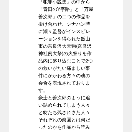
『犯罪小説集』の中から
「青田のY字路」と「万屋
善次郎」の二つの作品を
掛け合わせ、シナハン時
に瀬々監督がインスピレ
ーションを得られた飯山
市の奈良沢大天狗(奈良沢
神社例大祭)の火祭りを作
品内に盛り込むことで2つ
の救いがたい痛ましい事
件にかかわる方々の魂の
会合を表現されておりま
す。
豪士と善次郎のように追
い詰められてしまう人々
と紡たち残されさた人々
それぞれの楽園とは何だ
ったのかを作品から読み