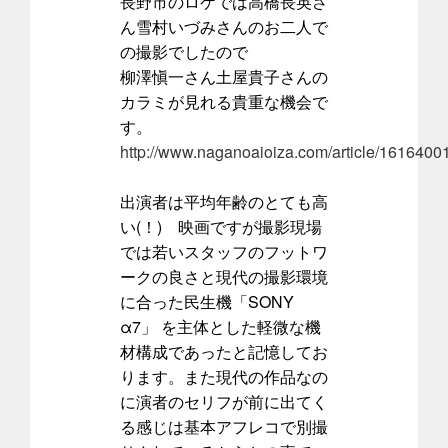
長野市のロケでは高橋長英さ
ん雪村いづみさんのお二人で
の撮影でしたので
柳澤愼一さん土屋貴子さんの
カラミが見れる貴重な機会で
す。
http://www.naganoaioiza.com/article/16164001
出演者は平均年齢のとても高
い(！) 映画ですが撮影現場
では若いスタッフのフットワ
ークの良さと現代の撮影環境
に合った民生機「SONY
α7」 を主体とした軽微な機
材構成であったと記憶してお
ります。また現代の作品なの
に演者のセリフが前に出てく
る感じは基本アフレコで別撮