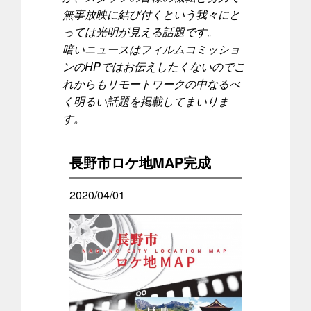
無事放映に結び付くという我々にと
っては光明が見える話題です。
暗いニュースはフィルムコミッショ
ンのHPではお伝えしたくないのでこ
れからもリモートワークの中なるべ
く明るい話題を掲載してまいりま
す。
長野市ロケ地MAP完成
2020/04/01