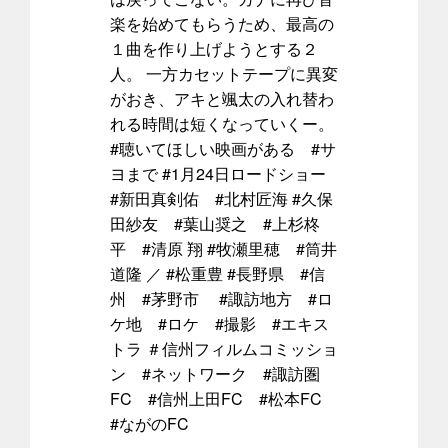
楽を始めてもらうため、最高の
１曲を作り上げようとする２
人。 一方カセットテープに異変
がおき、アキと颯太の入れ替わ
れる時間は短くなっていくー。
#聴いてほしい映画がある #サ
ヨまで #1月24日ロードショー
#新田真剣佑 #北村匠海 #久保
田紗友 #葉山奨之 #上杉柊
平 #清原 翔 #牧瀬里穂 #筒井
道隆 ／ #松重豊 #長野県 #信
州 #茅野市 #諏訪地方 #ロ
ケ地 #ロケ #撮影 #エキス
トラ ＃信州フィルムコミッショ
ン #ネットワーク #諏訪圏
FC #信州上田FC #松本FC
#ながのFC