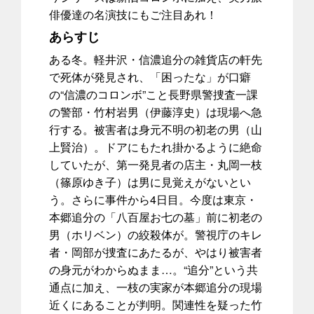
俳優達の名演技にもご注目あれ！
あらすじ
ある冬。軽井沢・信濃追分の雑貨店の軒先
で死体が発見され、「困ったな」が口癖
の“信濃のコロンボ”こと長野県警捜査一課
の警部・竹村岩男（伊藤淳史）は現場へ急
行する。被害者は身元不明の初老の男（山
上賢治）。ドアにもたれ掛かるように絶命
していたが、第一発見者の店主・丸岡一枝
（篠原ゆき子）は男に見覚えがないとい
う。さらに事件から4日目。今度は東京・
本郷追分の「八百屋お七の墓」前に初老の
男（ホリベン）の絞殺体が。警視庁のキレ
者・岡部が捜査にあたるが、やはり被害者
の身元がわからぬまま…。“追分”という共
通点に加え、一枝の実家が本郷追分の現場
近くにあることが判明。関連性を疑った竹