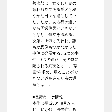
善次郎は、亡くした妻の
忘れ形見である愛犬と穏
やかな日々を過ごしてい
た。だが、ある行き違い
から周辺住民といさかい
となり、孤立を深める。
次第に正気は失われ、誰
もが想像もつかなかった
事件に発展する。2つの事
件、3つの運命、その陰に
隠される真実とは―。“楽
園”を求め、戻ることがで
きない道を進んだ者の運
命とは―。
■長野市ロケ情報
本作は平成30年8月から
11月にかけ 長野市、飯