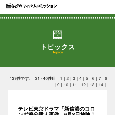
トピックス
Topics
139
件です。 31 - 40件目｜
1
｜
2
｜
3
｜4｜
5
｜
6
｜
7
｜
8
｜
9
｜
10
｜
11
｜
12
｜
13
｜
14
｜
テレビ東京ドラマ「新信濃のコロ
ンボ追分殺人事件」6月8日放映！