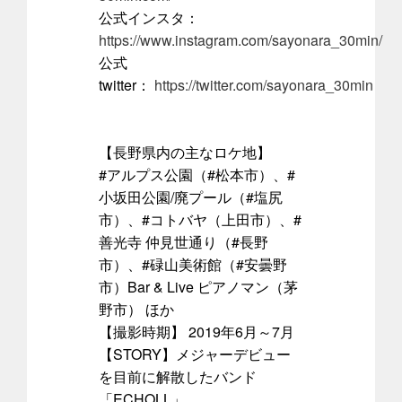
公式インスタ：
https://www.instagram.com/sayonara_30min/
公式
twitter：
https://twitter.com/sayonara_30min
【長野県内の主なロケ地】
#アルプス公園（#松本市）、#
小坂田公園/廃プール（#塩尻
市）、#コトバヤ（上田市）、#
善光寺 仲見世通り（#長野
市）、#碌山美術館（#安曇野
市）Bar & Live ピアノマン（茅
野市） ほか
【撮影時期】 2019年6月～7月
【STORY】メジャーデビュー
を目前に解散したバンド
「ECHOLL」。