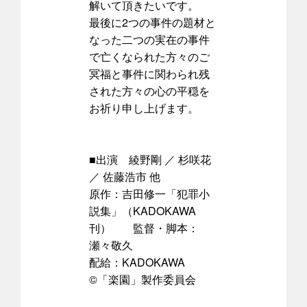
解いて頂きたいです。
最後に2つの事件の題材と
なった二つの実在の事件
で亡くなられた方々のご
冥福と事件に関わられ残
された方々の心の平穏を
お祈り申し上げます。
■出演 綾野剛 ／ 杉咲花
／ 佐藤浩市 他
原作：吉田修一「犯罪小
説集」（KADOKAWA
刊） 監督・脚本：
瀬々敬久
配給：KADOKAWA
©「楽園」製作委員会