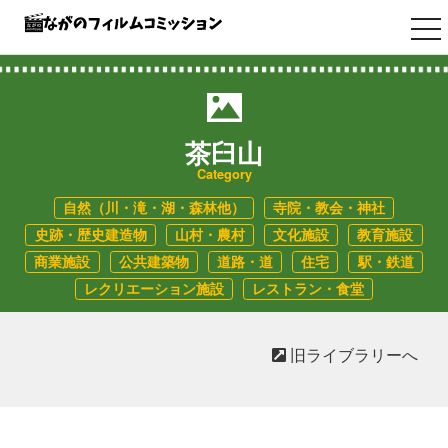
tog
nav
茶臼山
Category
自然（川・滝・湖・森林他）
寺院・教会・神社
史跡・歴史建造物
山村・農村
文化施設
教育施設
商業施設
公共建築物
道路・道
住宅
駅・鉄道
レクリエーション施設
レストラン・食堂
旧ライブラリーへ