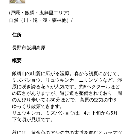
(戸隠・飯綱・鬼無里エリア)
自然（川・滝・湖・森林他）/
住所
長野市飯綱高原
概要
飯綱山の山麓に広がる湿原。春から初夏にかけて、
ミズバショウ、リュウキンカ、ニリンソウなど、湿
原に咲き誇る花々が人気です。約5ヘクタールほど
の広さがありますが、遊歩道も整備されており一周
のんびり歩いても30分ほどで、高原の空気の中を
ゆっくり散策できます。
リュウキンカ、ミズバショウは、4月下旬から5月
下旬頃が見頃です。
秋には、黄金色のアシの中の木道を進むとカラマツ